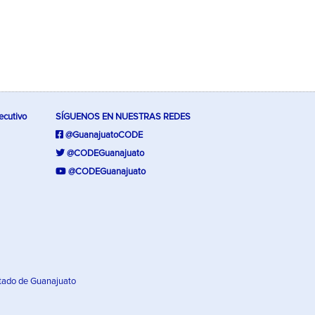
ecutivo
SÍGUENOS EN NUESTRAS REDES
@GuanajuatoCODE
@CODEGuanajuato
@CODEGuanajuato
tado de Guanajuato